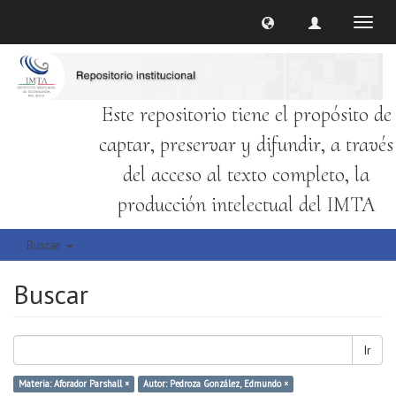
Cambi
naveg
Este repositorio tiene el propósito de
captar, preservar y difundir, a través
del acceso al texto completo, la
producción intelectual del IMTA
Buscar
Buscar
Ir
Materia: Aforador Parshall ×
Autor: Pedroza González, Edmundo ×