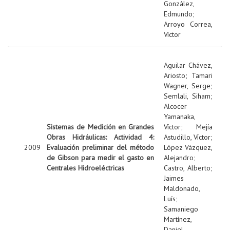
González,
Edmundo
;
Arroyo Correa,
Víctor
Aguilar Chávez,
Ariosto
;
Tamari
Wagner, Serge
;
Semlali, Siham
;
Alcocer
Yamanaka,
Sistemas de Medición en Grandes
Víctor
;
Mejía
Obras Hidráulicas: Actividad 4:
Astudillo, Víctor
;
2009
Evaluación preliminar del método
López Vázquez,
de Gibson para medir el gasto en
Alejandro
;
Centrales Hidroeléctricas
Castro, Alberto
;
Jaimes
Maldonado,
Luís
;
Samaniego
Martínez,
Daniel