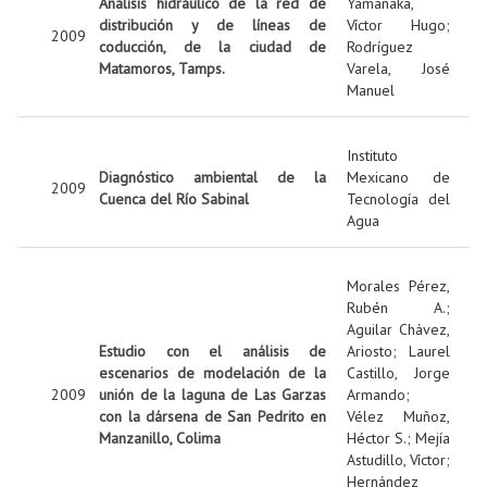
Análisis hidráulico de la red de
Yamanaka,
distribución y de líneas de
Víctor Hugo
;
2009
coducción, de la ciudad de
Rodríguez
Matamoros, Tamps.
Varela, José
Manuel
Instituto
Diagnóstico ambiental de la
Mexicano de
2009
Cuenca del Río Sabinal
Tecnología del
Agua
Morales Pérez,
Rubén A.
;
Aguilar Chávez,
Estudio con el análisis de
Ariosto
;
Laurel
escenarios de modelación de la
Castillo, Jorge
2009
unión de la laguna de Las Garzas
Armando
;
con la dársena de San Pedrito en
Vélez Muñoz,
Manzanillo, Colima
Héctor S.
;
Mejía
Astudillo, Víctor
;
Hernández