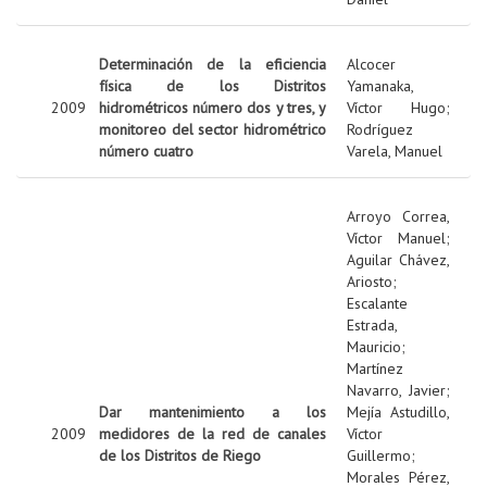
Determinación de la eficiencia
Alcocer
física de los Distritos
Yamanaka,
2009
hidrométricos número dos y tres, y
Víctor Hugo
;
monitoreo del sector hidrométrico
Rodríguez
número cuatro
Varela, Manuel
Arroyo Correa,
Víctor Manuel
;
Aguilar Chávez,
Ariosto
;
Escalante
Estrada,
Mauricio
;
Martínez
Navarro, Javier
;
Dar mantenimiento a los
Mejía Astudillo,
2009
medidores de la red de canales
Víctor
de los Distritos de Riego
Guillermo
;
Morales Pérez,