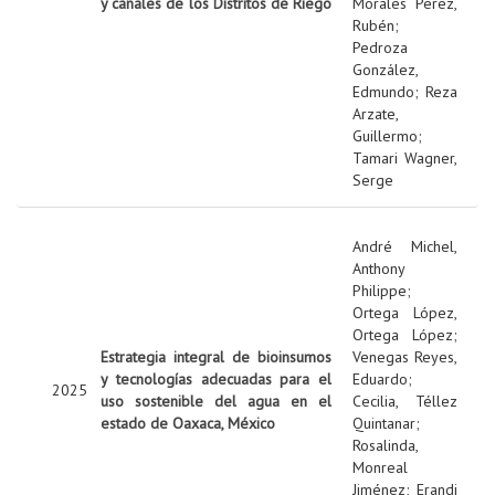
y canales de los Distritos de Riego
Morales Pérez,
Rubén
;
Pedroza
González,
Edmundo
;
Reza
Arzate,
Guillermo
;
Tamari Wagner,
Serge
André Michel,
Anthony
Philippe
;
Ortega López,
Ortega López
;
Estrategia integral de bioinsumos
Venegas Reyes,
y tecnologías adecuadas para el
Eduardo
;
2025
uso sostenible del agua en el
Cecilia, Téllez
estado de Oaxaca, México
Quintanar
;
Rosalinda,
Monreal
Jiménez
;
Erandi