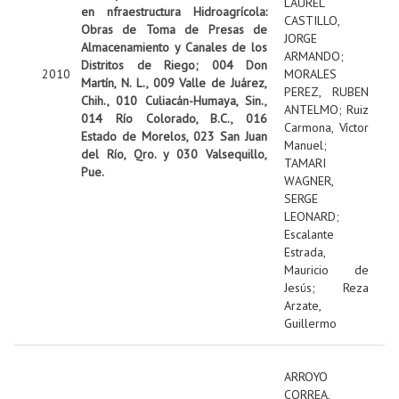
LAUREL
en nfraestructura Hidroagrícola:
CASTILLO,
Obras de Toma de Presas de
JORGE
Almacenamiento y Canales de los
ARMANDO
;
Distritos de Riego; 004 Don
2010
MORALES
Martín, N. L., 009 Valle de Juárez,
PEREZ, RUBEN
Chih., 010 Culiacán-Humaya, Sin.,
ANTELMO
;
Ruiz
014 Río Colorado, B.C., 016
Carmona, Víctor
Estado de Morelos, 023 San Juan
Manuel
;
del Río, Qro. y 030 Valsequillo,
TAMARI
Pue.
WAGNER,
SERGE
LEONARD
;
Escalante
Estrada,
Mauricio de
Jesús
;
Reza
Arzate,
Guillermo
ARROYO
CORREA,