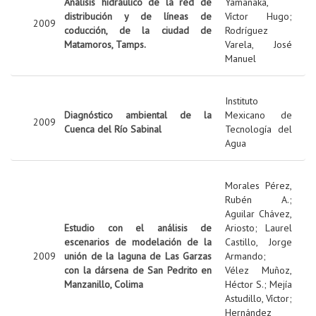
Análisis hidráulico de la red de
Yamanaka,
distribución y de líneas de
Víctor Hugo
;
2009
coducción, de la ciudad de
Rodríguez
Matamoros, Tamps.
Varela, José
Manuel
Instituto
Diagnóstico ambiental de la
Mexicano de
2009
Cuenca del Río Sabinal
Tecnología del
Agua
Morales Pérez,
Rubén A.
;
Aguilar Chávez,
Estudio con el análisis de
Ariosto
;
Laurel
escenarios de modelación de la
Castillo, Jorge
2009
unión de la laguna de Las Garzas
Armando
;
con la dársena de San Pedrito en
Vélez Muñoz,
Manzanillo, Colima
Héctor S.
;
Mejía
Astudillo, Víctor
;
Hernández