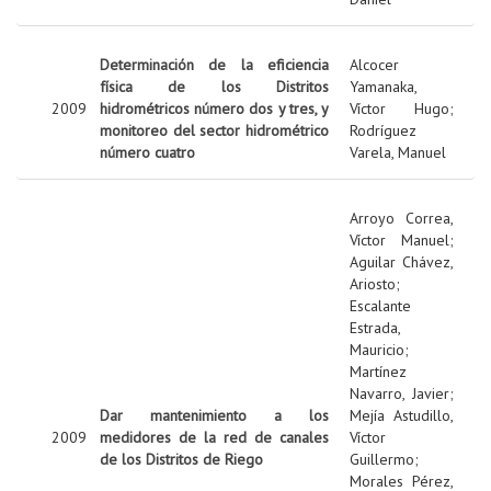
Determinación de la eficiencia
Alcocer
física de los Distritos
Yamanaka,
2009
hidrométricos número dos y tres, y
Víctor Hugo
;
monitoreo del sector hidrométrico
Rodríguez
número cuatro
Varela, Manuel
Arroyo Correa,
Víctor Manuel
;
Aguilar Chávez,
Ariosto
;
Escalante
Estrada,
Mauricio
;
Martínez
Navarro, Javier
;
Dar mantenimiento a los
Mejía Astudillo,
2009
medidores de la red de canales
Víctor
de los Distritos de Riego
Guillermo
;
Morales Pérez,