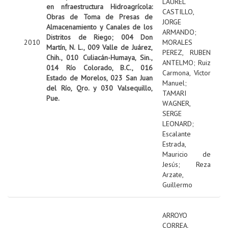
LAUREL
en nfraestructura Hidroagrícola:
CASTILLO,
Obras de Toma de Presas de
JORGE
Almacenamiento y Canales de los
ARMANDO
;
Distritos de Riego; 004 Don
2010
MORALES
Martín, N. L., 009 Valle de Juárez,
PEREZ, RUBEN
Chih., 010 Culiacán-Humaya, Sin.,
ANTELMO
;
Ruiz
014 Río Colorado, B.C., 016
Carmona, Víctor
Estado de Morelos, 023 San Juan
Manuel
;
del Río, Qro. y 030 Valsequillo,
TAMARI
Pue.
WAGNER,
SERGE
LEONARD
;
Escalante
Estrada,
Mauricio de
Jesús
;
Reza
Arzate,
Guillermo
ARROYO
CORREA,