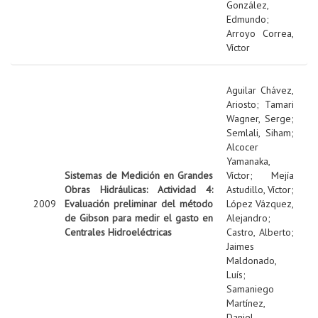
González,
Edmundo
;
Arroyo Correa,
Víctor
Aguilar Chávez,
Ariosto
;
Tamari
Wagner, Serge
;
Semlali, Siham
;
Alcocer
Yamanaka,
Sistemas de Medición en Grandes
Víctor
;
Mejía
Obras Hidráulicas: Actividad 4:
Astudillo, Víctor
;
2009
Evaluación preliminar del método
López Vázquez,
de Gibson para medir el gasto en
Alejandro
;
Centrales Hidroeléctricas
Castro, Alberto
;
Jaimes
Maldonado,
Luís
;
Samaniego
Martínez,
Daniel