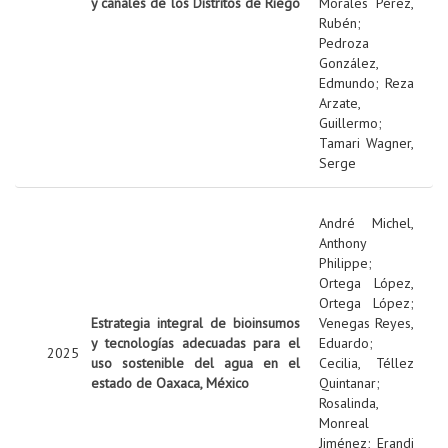
y canales de los Distritos de Riego
Morales Pérez,
Rubén
;
Pedroza
González,
Edmundo
;
Reza
Arzate,
Guillermo
;
Tamari Wagner,
Serge
André Michel,
Anthony
Philippe
;
Ortega López,
Ortega López
;
Estrategia integral de bioinsumos
Venegas Reyes,
y tecnologías adecuadas para el
Eduardo
;
2025
uso sostenible del agua en el
Cecilia, Téllez
estado de Oaxaca, México
Quintanar
;
Rosalinda,
Monreal
Jiménez
;
Erandi