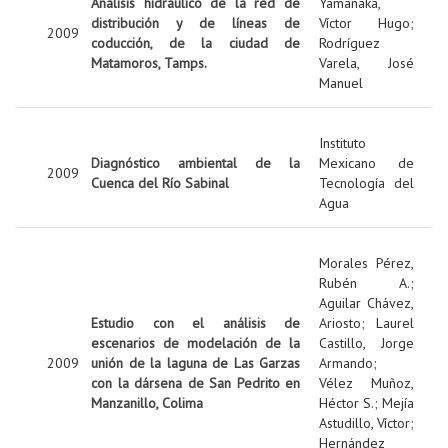
Análisis hidráulico de la red de
Yamanaka,
distribución y de líneas de
Víctor Hugo
;
2009
coducción, de la ciudad de
Rodríguez
Matamoros, Tamps.
Varela, José
Manuel
Instituto
Diagnóstico ambiental de la
Mexicano de
2009
Cuenca del Río Sabinal
Tecnología del
Agua
Morales Pérez,
Rubén A.
;
Aguilar Chávez,
Estudio con el análisis de
Ariosto
;
Laurel
escenarios de modelación de la
Castillo, Jorge
2009
unión de la laguna de Las Garzas
Armando
;
con la dársena de San Pedrito en
Vélez Muñoz,
Manzanillo, Colima
Héctor S.
;
Mejía
Astudillo, Víctor
;
Hernández