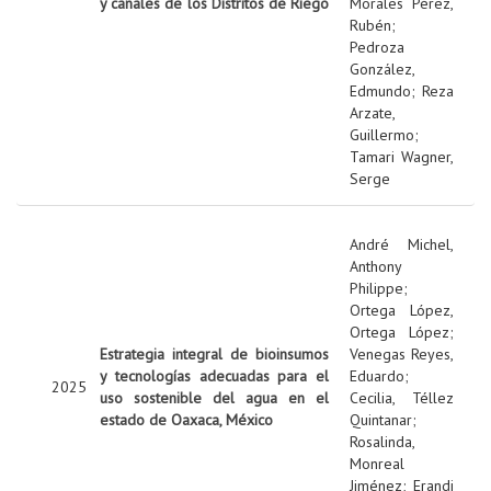
y canales de los Distritos de Riego
Morales Pérez,
Rubén
;
Pedroza
González,
Edmundo
;
Reza
Arzate,
Guillermo
;
Tamari Wagner,
Serge
André Michel,
Anthony
Philippe
;
Ortega López,
Ortega López
;
Estrategia integral de bioinsumos
Venegas Reyes,
y tecnologías adecuadas para el
Eduardo
;
2025
uso sostenible del agua en el
Cecilia, Téllez
estado de Oaxaca, México
Quintanar
;
Rosalinda,
Monreal
Jiménez
;
Erandi