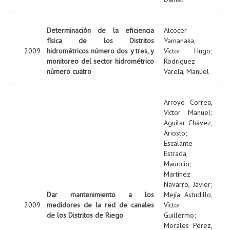
Determinación de la eficiencia
Alcocer
física de los Distritos
Yamanaka,
2009
hidrométricos número dos y tres, y
Víctor Hugo
;
monitoreo del sector hidrométrico
Rodríguez
número cuatro
Varela, Manuel
Arroyo Correa,
Víctor Manuel
;
Aguilar Chávez,
Ariosto
;
Escalante
Estrada,
Mauricio
;
Martínez
Navarro, Javier
;
Dar mantenimiento a los
Mejía Astudillo,
2009
medidores de la red de canales
Víctor
de los Distritos de Riego
Guillermo
;
Morales Pérez,