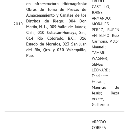
LAUREL
en nfraestructura Hidroagrícola:
CASTILLO,
Obras de Toma de Presas de
JORGE
Almacenamiento y Canales de los
ARMANDO
;
Distritos de Riego; 004 Don
2010
MORALES
Martín, N. L., 009 Valle de Juárez,
PEREZ, RUBEN
Chih., 010 Culiacán-Humaya, Sin.,
ANTELMO
;
Ruiz
014 Río Colorado, B.C., 016
Carmona, Víctor
Estado de Morelos, 023 San Juan
Manuel
;
del Río, Qro. y 030 Valsequillo,
TAMARI
Pue.
WAGNER,
SERGE
LEONARD
;
Escalante
Estrada,
Mauricio de
Jesús
;
Reza
Arzate,
Guillermo
ARROYO
CORREA,