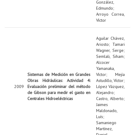
González,
Edmundo
;
Arroyo Correa,
Víctor
Aguilar Chávez,
Ariosto
;
Tamari
Wagner, Serge
;
Semlali, Siham
;
Alcocer
Yamanaka,
Sistemas de Medición en Grandes
Víctor
;
Mejía
Obras Hidráulicas: Actividad 4:
Astudillo, Víctor
;
2009
Evaluación preliminar del método
López Vázquez,
de Gibson para medir el gasto en
Alejandro
;
Centrales Hidroeléctricas
Castro, Alberto
;
Jaimes
Maldonado,
Luís
;
Samaniego
Martínez,
Daniel