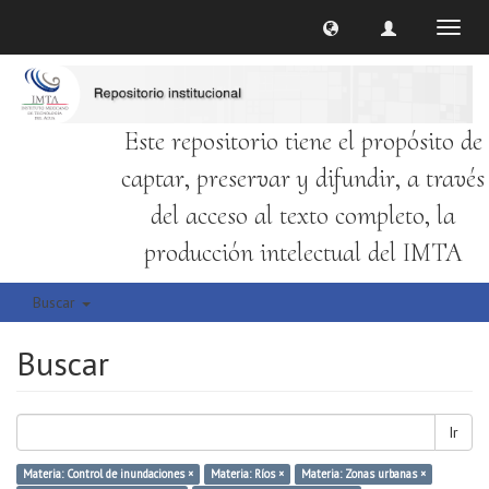
Cambi
naveg
Este repositorio tiene el propósito de
captar, preservar y difundir, a través
del acceso al texto completo, la
producción intelectual del IMTA
Buscar
Buscar
Ir
Materia: Control de inundaciones ×
Materia: Ríos ×
Materia: Zonas urbanas ×