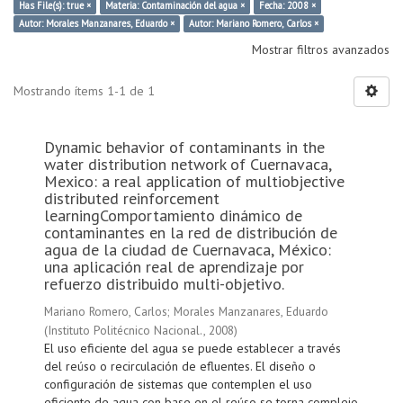
Has File(s): true ×
Materia: Contaminación del agua ×
Fecha: 2008 ×
Autor: Morales Manzanares, Eduardo ×
Autor: Mariano Romero, Carlos ×
Mostrar filtros avanzados
Mostrando ítems 1-1 de 1
Dynamic behavior of contaminants in the
water distribution network of Cuernavaca,
Mexico: a real application of multiobjective
distributed reinforcement
learningComportamiento dinámico de
contaminantes en la red de distribución de
agua de la ciudad de Cuernavaca, México:
una aplicación real de aprendizaje por
refuerzo distribuido multi-objetivo.
Mariano Romero, Carlos
;
Morales Manzanares, Eduardo
(
Instituto Politécnico Nacional.
,
2008
)
El uso eficiente del agua se puede establecer a través
del reúso o recirculación de efluentes. El diseño o
configuración de sistemas que contemplen el uso
eficiente de agua con base en el reúso se torna complejo