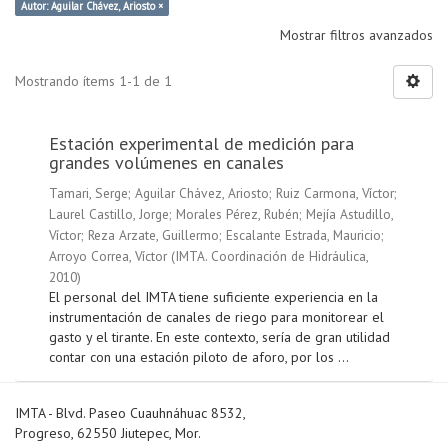
Autor: Aguilar Chávez, Ariosto ×
Mostrar filtros avanzados
Mostrando ítems 1-1 de 1
Estación experimental de medición para
grandes volúmenes en canales
Tamari, Serge
;
Aguilar Chávez, Ariosto
;
Ruiz Carmona, Víctor
;
Laurel Castillo, Jorge
;
Morales Pérez, Rubén
;
Mejía Astudillo,
Víctor
;
Reza Arzate, Guillermo
;
Escalante Estrada, Mauricio
;
Arroyo Correa, Víctor
(
IMTA. Coordinación de Hidráulica
,
2010
)
El personal del IMTA tiene suficiente experiencia en la
instrumentación de canales de riego para monitorear el
gasto y el tirante. En este contexto, sería de gran utilidad
contar con una estación piloto de aforo, por los ...
IMTA - Blvd. Paseo Cuauhnáhuac 8532,
Progreso, 62550 Jiutepec, Mor.