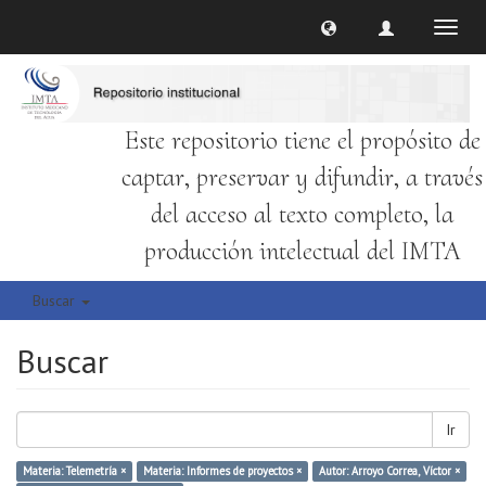
Cambi
naveg
Este repositorio tiene el propósito de
captar, preservar y difundir, a través
del acceso al texto completo, la
producción intelectual del IMTA
Buscar
Buscar
Ir
Materia: Telemetría ×
Materia: Informes de proyectos ×
Autor: Arroyo Correa, Víctor ×