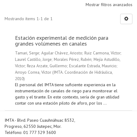
Mostrar filtros avanzados
Mostrando ítems 1-1 de 1
Estación experimental de medición para
grandes volúmenes en canales
Tamari, Serge
;
Aguilar Chávez, Ariosto
;
Ruiz Carmona, Víctor
;
Laurel Castillo, Jorge
;
Morales Pérez, Rubén
;
Mejía Astudillo,
Víctor
;
Reza Arzate, Guillermo
;
Escalante Estrada, Mauricio
;
Arroyo Correa, Víctor
(
IMTA. Coordinación de Hidráulica
,
2010
)
El personal del IMTA tiene suficiente experiencia en la
instrumentación de canales de riego para monitorear el
gasto y el tirante. En este contexto, sería de gran utilidad
contar con una estación piloto de aforo, por los ...
IMTA - Blvd. Paseo Cuauhnáhuac 8532,
Progreso, 62550 Jiutepec, Mor.
Teléfono: 01 777 329 3600