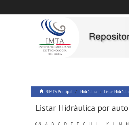
RIMTA Principal
Hidráulica
Listar Hidráuli
Listar Hidráulica por auto
0-9
A
B
C
D
E
F
G
H
I
J
K
L
M
N