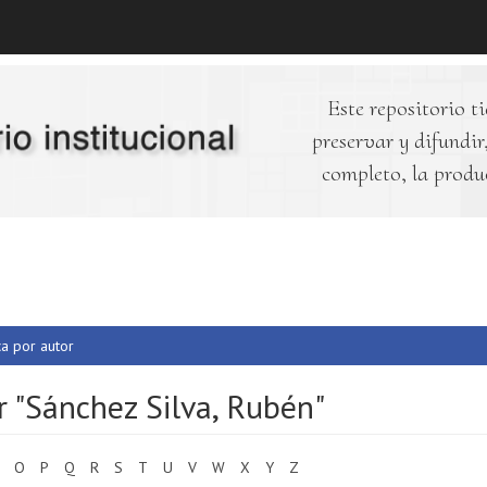
Este repositorio ti
preservar y difundir,
completo, la produ
ca por autor
r "Sánchez Silva, Rubén"
O
P
Q
R
S
T
U
V
W
X
Y
Z