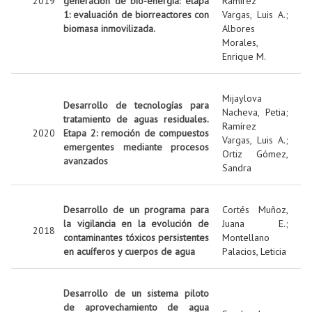
2019
generación de bio-energía: etapa
Ramírez
1: evaluación de biorreactores con
Vargas, Luis A.
;
biomasa inmovilizada.
Albores
Morales,
Enrique M.
Mijaylova
Desarrollo de tecnologías para
Nacheva, Petia
;
tratamiento de aguas residuales.
Ramírez
2020
Etapa 2: remoción de compuestos
Vargas, Luis A.
;
emergentes mediante procesos
Ortiz Gómez,
avanzados
Sandra
Desarrollo de un programa para
Cortés Muñoz,
la vigilancia en la evolución de
Juana E.
;
2018
contaminantes tóxicos persistentes
Montellano
en acuíferos y cuerpos de agua
Palacios, Leticia
Desarrollo de un sistema piloto
de aprovechamiento de agua