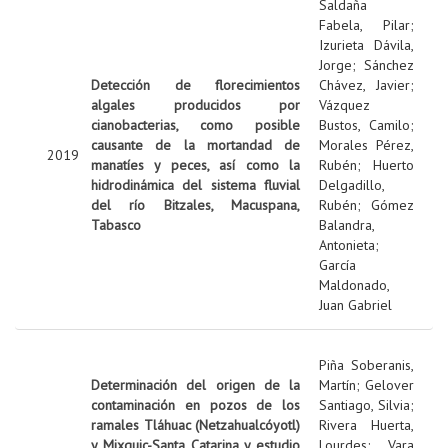
Saldaña
Fabela, Pilar
;
Izurieta Dávila,
Jorge
;
Sánchez
Detección de florecimientos
Chávez, Javier
;
algales producidos por
Vázquez
cianobacterias, como posible
Bustos, Camilo
;
causante de la mortandad de
Morales Pérez,
2019
manatíes y peces, así como la
Rubén
;
Huerto
hidrodinámica del sistema fluvial
Delgadillo,
del río Bitzales, Macuspana,
Rubén
;
Gómez
Tabasco
Balandra,
Antonieta
;
García
Maldonado,
Juan Gabriel
Piña Soberanis,
Determinación del origen de la
Martín
;
Gelover
contaminación en pozos de los
Santiago, Silvia
;
ramales Tláhuac (Netzahualcóyotl)
Rivera Huerta,
y Mixquic-Santa Catarina y estudio
Lourdes
;
Vara