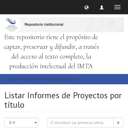
Cambi
naveg
Este repositorio tiene el propósito de
captar, preservar y difundir, a través
del acceso al texto completo, la
producción intelectual del IMTA
Listar Informes de Proyectos por título
Listar Informes de Proyectos por
título
Ir