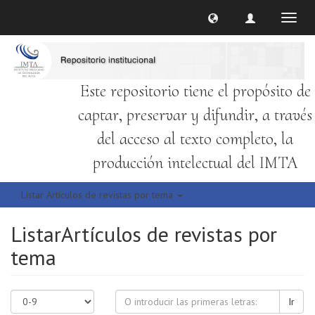
Cambi
naveg
Este repositorio tiene el propósito de
captar, preservar y difundir, a través
del acceso al texto completo, la
producción intelectual del IMTA
Listar Artículos de revistas por tema
ListarArtículos de revistas por
tema
Ir