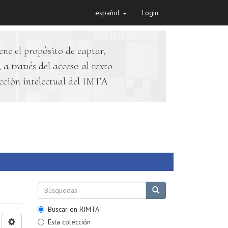
español
Login
ene el propósito de captar,
 a través del acceso al texto
cción intelectual del IMTA
Buscar en RIMTA
Esta colección