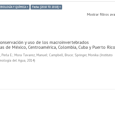
: BIOLOGÍA Y QUÍMICA ×
Fecha: [2010 TO 2018] ×
Mostrar filtros a
conservación y uso de los macroinvertebrados
as de México, Centroamérica, Colombia, Cuba y Puerto Ric
 Perla E.
;
Mora Tavarez, Manuel
;
Campbell, Bruce
;
Springer, Monika
(
Instituto
nología del Agua
,
2014
)