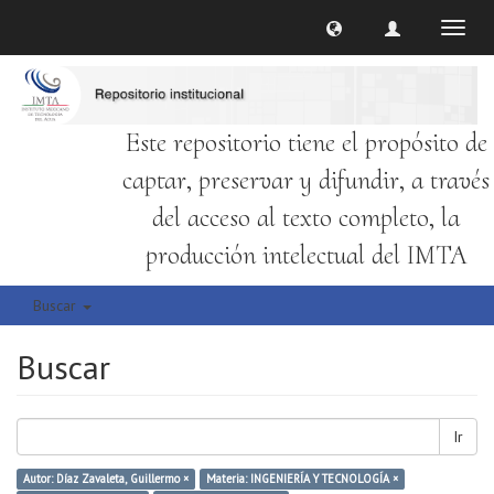
Cambi
naveg
Este repositorio tiene el propósito de
captar, preservar y difundir, a través
del acceso al texto completo, la
producción intelectual del IMTA
Buscar
Buscar
Ir
Autor: Díaz Zavaleta, Guillermo ×
Materia: INGENIERÍA Y TECNOLOGÍA ×