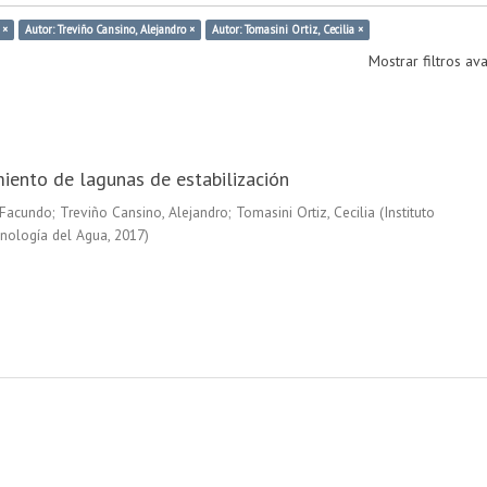
 ×
Autor: Treviño Cansino, Alejandro ×
Autor: Tomasini Ortiz, Cecilia ×
Mostrar filtros a
ento de lagunas de estabilización
 Facundo
;
Treviño Cansino, Alejandro
;
Tomasini Ortiz, Cecilia
(
Instituto
nología del Agua
,
2017
)