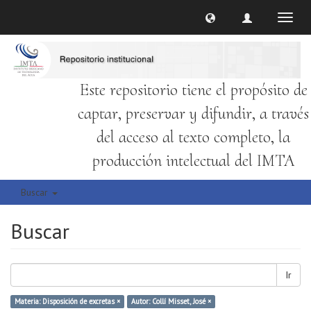
Cambi
naveg
Este repositorio tiene el propósito de
captar, preservar y difundir, a través
del acceso al texto completo, la
producción intelectual del IMTA
Buscar
Buscar
Ir
Materia: Disposición de excretas ×
Autor: Collí Misset, José ×