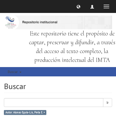
Cambi
naveg
Este repositorio tiene el propósito de
captar, preservar y difundir, a través
del acceso al texto completo, la
producción intelectual del IMTA
Buscar
Buscar
Ir
Autor: Alonso Eguía-Lis, Perla E. ×