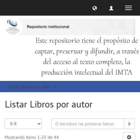
Cambi
naveg
Este repositorio tiene el propósito de
captar, preservar y difundir, a través
del acceso al texto completo, la
producción intelectual del IMTA
Listar Libros por autor
Listar Libros por autor
Ir
Mostrando ítems 1-20 de 44