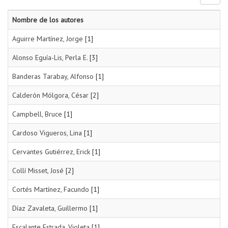
Nombre de los autores
Aguirre Martínez, Jorge
[1]
Alonso Eguía-Lis, Perla E.
[3]
Banderas Tarabay, Alfonso
[1]
Calderón Mólgora, César
[2]
Campbell, Bruce
[1]
Cardoso Vigueros, Lina
[1]
Cervantes Gutiérrez, Erick
[1]
Collí Misset, José
[2]
Cortés Martínez, Facundo
[1]
Díaz Zavaleta, Guillermo
[1]
Escalante Estrada, Violeta
[1]