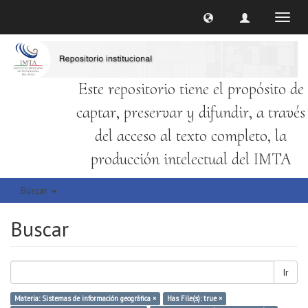
Cambi
naveg
Este repositorio tiene el propósito de
captar, preservar y difundir, a través
del acceso al texto completo, la
producción intelectual del IMTA
Buscar
Buscar
Ir
Materia: Sistemas de información geográfica ×
Has File(s): true ×