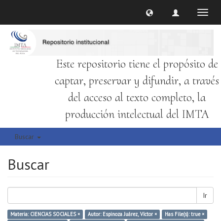
Cambi
naveg
Este repositorio tiene el propósito de
captar, preservar y difundir, a través
del acceso al texto completo, la
producción intelectual del IMTA
Buscar
Buscar
Ir
Materia: CIENCIAS SOCIALES ×
Autor: Espinoza Juárez, Víctor ×
Has File(s): true ×