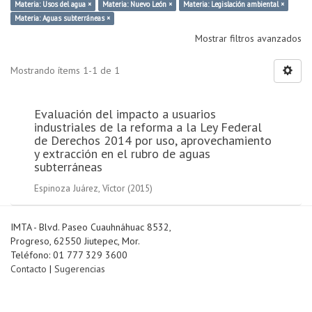
Materia: Usos del agua ×
Materia: Nuevo León ×
Materia: Legislación ambiental ×
Materia: Aguas subterráneas ×
Mostrar filtros avanzados
Mostrando ítems 1-1 de 1
Evaluación del impacto a usuarios
industriales de la reforma a la Ley Federal
de Derechos 2014 por uso, aprovechamiento
y extracción en el rubro de aguas
subterráneas
Espinoza Juárez, Víctor
(
2015
)
IMTA - Blvd. Paseo Cuauhnáhuac 8532,
Progreso, 62550 Jiutepec, Mor.
Teléfono: 01 777 329 3600
Contacto
|
Sugerencias