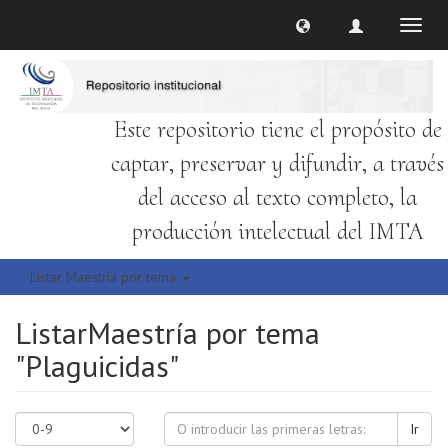
Cambi
naveg
Este repositorio tiene el propósito de
captar, preservar y difundir, a través
del acceso al texto completo, la
producción intelectual del IMTA
Listar Maestría por tema
ListarMaestría por tema
"Plaguicidas"
Ir