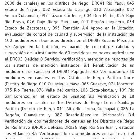
2008 de canales) en los distritos de riego; DR041 Río Yaqui, 043
Estado de Nayarit, 052 Estado de Durango, 030 Valsequillo, 057
Amuco-Cutzamala, 097 Lázaro Cárdenas, 004 Don Martín, 025 Bajo
Río Bravo, 026 Bajo Riego San Juan, 017 Región Lagunera, 034
Estado de Zacatecas, y 093 Tomatlán. A.4 Apoyo en la licitación,
evaluación de control de calidad y supervisión de la instalación de
100 medidores en bombeos directos en el DR087 Rosario Mezquite
A.5 Apoyo en la licitación, evaluación de control de calidad y
supervisión de la instalación de 60 medidores en pozos agrícolas en
el DR005 Delicias B Servicio, verificación y atención de reportes de
los sistemas de medición instalados. B.1 Rehabilitación de un
medidor en un canal en el DR083 Papigochic B.2 Verificación de 10
medidores en canales en los Distritos de Riego Pacífico Norte
(Distrito de Riego 010 Culiacán-Humaya, 063 Guasave, 074 Mocorito,
075 Río Fuerte, 076 Valle del carrizo, 108 Elota-piaxtla, y 109 Río
San Lorenzo, en el estado de Sinaloa). B.3 Verificación de 18
medidores en canales en los Distritos de Riego Lerma Santiago
Pacífico (Distrito de Riego 011 Alto Río Lerma, Guanajuato, 085 La
Begoña, Guanajuato y 087 Rosario-Mezquite, Michoacán). B.4
Verificación de dos medidores de canales en los Distritos de Riego
de Río Bravo (DR005 Delicias, DR026 Bajo Río San Juan y estación
Los Aldamas) B.5 Verificación de ocho medidores en canales en el