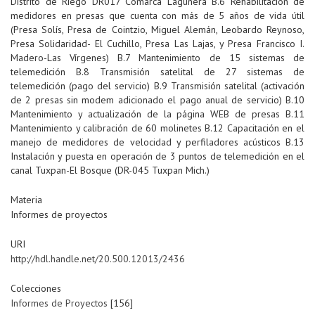
Distrito de Riego DR017 Comarca Lagunera B.6 Rehabilitación de
medidores en presas que cuenta con más de 5 años de vida útil
(Presa Solís, Presa de Cointzio, Miguel Alemán, Leobardo Reynoso,
Presa Solidaridad- El Cuchillo, Presa Las Lajas, y Presa Francisco I.
Madero-Las Vírgenes) B.7 Mantenimiento de 15 sistemas de
telemedición B.8 Transmisión satelital de 27 sistemas de
telemedición (pago del servicio) B.9 Transmisión satelital (activación
de 2 presas sin modem adicionado el pago anual de servicio) B.10
Mantenimiento y actualización de la página WEB de presas B.11
Mantenimiento y calibración de 60 molinetes B.12 Capacitación en el
manejo de medidores de velocidad y perfiladores acústicos B.13
Instalación y puesta en operación de 3 puntos de telemedición en el
canal Tuxpan-El Bosque (DR-045 Tuxpan Mich.)
Materia
Informes de proyectos
URI
http://hdl.handle.net/20.500.12013/2436
Colecciones
Informes de Proyectos
[156]