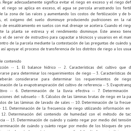
. Regar adecuadamente significa evitar el riego en exceso y el riego def
 el riego se aplica en exceso, el agua se percola arrastrando los fertil
de la zona de las raíces y aumentando los costos de fertilización y de 
, el oxígeno del suelo disminuye produciendo pudriciones en la raí
o de ensalitramiento en suelos con mal drenaje se acelera. Cuando el rieg
ente la planta se estresa y el rendimiento disminuye. Este anexo tie
o el de servir de instructivo para capacitar a técnicos y usuarios en el ma
entro de la parcela mediante la contestación de las preguntas de cuándo y
 así apoyar el proceso de transferencia de los distritos de riego a los usua
de contenido
ucción -- 1. El balance hídrico -- 2. Características del cultivo que 
rarse para determinar los requerimientos de riego -- 3. Características d
berán considerarse para determinar los requerimientos de rieg
nación de la evapotranspiración del cultivo de referencia -- 5. Evapotrans
ltivo -- 6. Determinación de la lluvia efectiva -- 7. Determinación
uciones del subsuelo -- 8. Cálculos de las láminas brutas de riego en la pa
culos de las láminas de lavado de sales -- 10. Determinación de la frecue
-- 11. Determinación de la frecuencia de riego utilizando información en
- 12. Determinación del contenido de humedad con el método de tac
ncia -- 13. Determinación de cuándo y cuánto regar por medio del tensióm
terminación de cuándo y cuánto regar por medio de los bloques de yeso