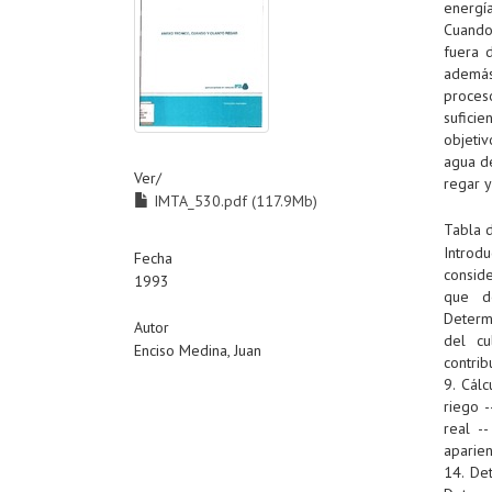
energía
Cuando
fuera 
además
proces
sufici
objetiv
agua d
Ver/
regar y
IMTA_530.pdf (117.9Mb)
Tabla 
Introd
Fecha
conside
1993
que de
Determi
Autor
del cu
Enciso Medina, Juan
contrib
9. Cál
riego 
real -
aparie
14. De