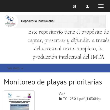
Cambi
naveg
Este repositorio tiene el propósito de
captar, preservar y difundir, a través
del acceso al texto completo, la
producción intelectual del IMTA
Ver ítem
Monitoreo de playas prioritarias
Ver/
TC-1230.1.pdf (1.636Mb)