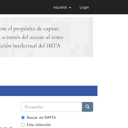
español
Login
ene el propósito de captar,
 a través del acceso al texto
cción intelectual del IMTA
Buscar en RIMTA
Esta colección
as en el