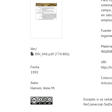
sistem
campo,
en labo
emplead
Fuente
Ingenie
Materi
Ver/
INGENI
RIH_046.pdf (774.8Kb)
URI
Fecha
http:/
1992
Colecc
Autor
Artícul
Hansen, Anne M.
Excepto si se señal
NoComercial-SinDe