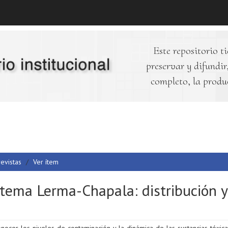
Este repositorio ti
preservar y difundir,
completo, la produ
revistas
Ver ítem
stema Lerma-Chapala: distribución y
nocer los niveles de contaminación y la dinámica de las sustancias tóxic