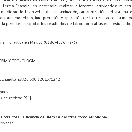
a Lerma-Chapala, es necesario realizar diferentes actividades: muest
 medición de los niveles de contaminación, caracterización del sistema, e
ratorio, modelado, interpretación y aplicación de los resultados. La met
a permite extrapolar los resultados de laboratorio al sistema estudiado.
ría Hidráulica en México (0186-4076), (2-3)
a
ERÍA Y TECNOLOGÍA
/hdl.handle.net/20.500.12013/1242
iones
os de revistas
[96]
a otra cosa, la licencia del ítem se describe como Atribución-
rivadas