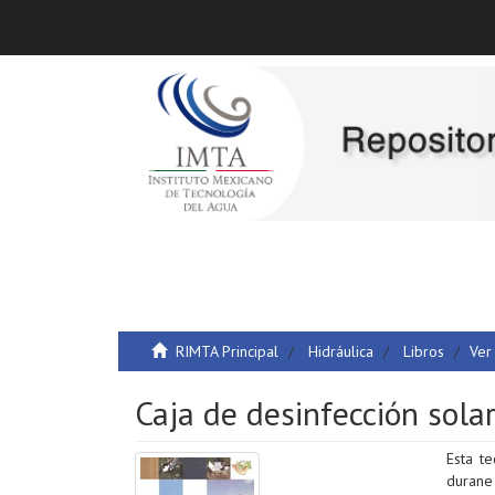
RIMTA Principal
Hidráulica
Libros
Ver
Caja de desinfección sola
Esta t
durane