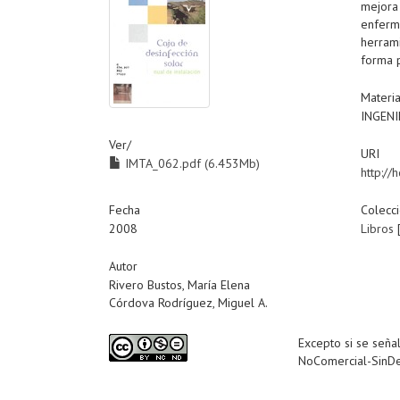
mejora
enferm
herrami
forma p
Materi
INGENI
Ver/
URI
IMTA_062.pdf (6.453Mb)
http:/
Fecha
Colecc
2008
Libros
Autor
Rivero Bustos, María Elena
Córdova Rodríguez, Miguel A.
Excepto si se señal
NoComercial-SinDe