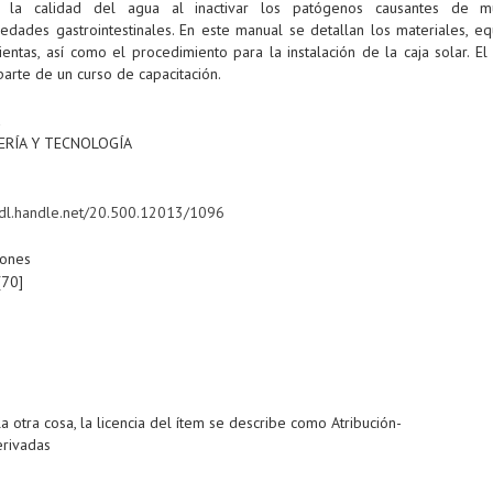
 la calidad del agua al inactivar los patógenos causantes de mú
edades gastrointestinales. En este manual se detallan los materiales, eq
entas, así como el procedimiento para la instalación de la caja solar. E
arte de un curso de capacitación.
a
ERÍA Y TECNOLOGÍA
/hdl.handle.net/20.500.12013/1096
iones
[70]
a otra cosa, la licencia del ítem se describe como Atribución-
rivadas